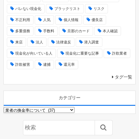
バレない現金化
ブラックリスト
リスク
不正利用
人気
個人情報
優良店
多重債務
手数料
旦那のカード
本人確認
来店
法人
法律違反
潜入調査
現金化が向いている人
現金化に重要な記事
詐欺業者
詐欺被害
逮捕
還元率
タグ一覧
カテゴリー
カ
テ
ゴ
リ