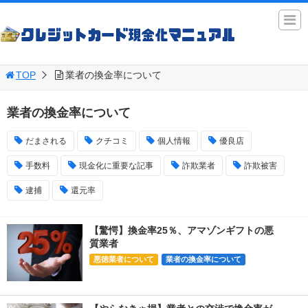
TOP
業者の換金率について
業者の換金率について
だまされる
クチコミ
個人情報
優良店
手数料
現金化に重要な記事
詐欺業者
詐欺被害
逮捕
還元率
【驚愕】換金率25％、アマゾンギフトの悪
質業者
悪徳業者について
業者の換金率について