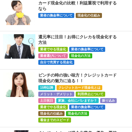
カード現金化の比較！利益重視で利用する
なら
業者の換金率について
現金化の仕組み
還元率に注目！お得にクレカを現金化する
方法
業者でやる現金化
業者の換金率について
業者選びについて
現金化の方法
自分で売買する現金化
ピンチの時の強い味方！クレジットカード
現金化の魅力に迫る！！
15時以降
クレジットカード現金化とは
メリット・デメリット
利用停止について
土日祝日
家族、会社にバレますか？
振り込み
業者でやる現金化
業者の換金率について
現金化の仕組み
現金化の方法
着金までのスピード