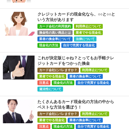
クレジットカードの現金化なら、○○と○○と
いう方法があります
カード会社の利用規約
利用停止について
換金性の高い商品とは
業者でやる現金化
業者の換金率について
法律について
現金化の方法
自分で売買する現金化
これが決定版じゃね？とってもお手軽クレ
ジットカードをつかった換金
カード会社にバレますか？
利用停止について
業者でやる現金化
業者の換金率について
注意点
現金化の方法
自分で売買する現金化
違法性について
たくさんあるカード現金化の方法の中から
ベストな方法を選ぼう！
カード会社にバレますか？
利用停止について
業者でやる現金化
業者の換金率について
注意点
現金化の方法
自分で売買する現金化