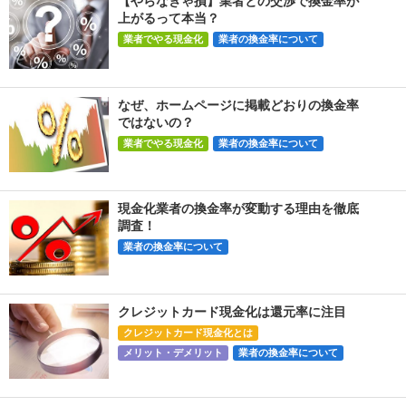
【やらなきゃ損】業者との交渉で換金率が
上がるって本当？
業者でやる現金化
業者の換金率について
なぜ、ホームページに掲載どおりの換金率
ではないの？
業者でやる現金化
業者の換金率について
現金化業者の換金率が変動する理由を徹底
調査！
業者の換金率について
クレジットカード現金化は還元率に注目
クレジットカード現金化とは
メリット・デメリット
業者の換金率について