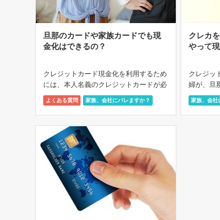
旦那のカードや家族カードでも現
クレカ
金化はできるの？
やって
クレジットカード現金化を利用するため
クレジッ
には、本人名義のクレジットカードが必
婦が、旦
要です。 では、本人名義のカードは持
化したい
よくある質問
家族、会社にバレますか？
家族、会社
っておらず、家族カードを持っている場
かし、そ
合、家族カードを現金化で使うことはで
す。では
きるのでしょうか。 多くの人が使える
しょうか
クレ […]
を […]