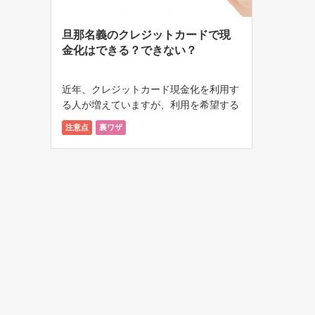
旦那名義のクレジットカードで現
金化はできる？できない？
近年、クレジットカード現金化を利用す
る人が増えていますが、利用を希望する
人の属性は様々です。 中には、自分名
注意点
裏ワザ
義のクレジットカードを持っていない専
業主婦が、現金化を利用したいと思うこ
ともあるでしょう。 専業主婦が旦那さ
ん名 […]