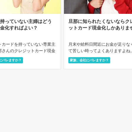
を持っていない主婦はどう
旦那に知られたくないならク
現金化すればよい？
ットカード現金化しかありま
トカードを持っていない専業主
月末や給料日間近にお金が足りな
那さんのクレジットカード現金
て苦しい時ってよくありますよね。
と考えることがあります。 し
といって本当になにか緊急なこと
にバレますか？
家族、会社にバレますか？
れにはたくさんの困難が伴いま
いのに、キャッシングまでやるの
、どのようなことが困難なので
です。 そんな時に助けてくれるの
。 専業主婦の現金化 当サイト
レジットカードの現金化のシステ
す。 […]