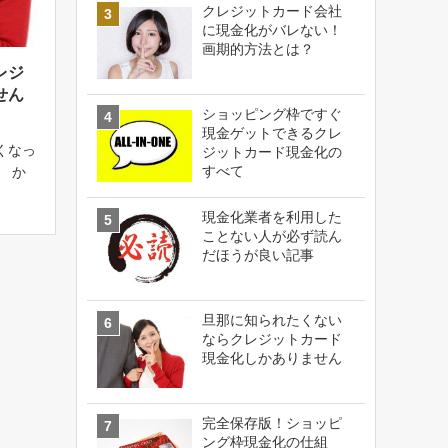
クレジットカード会社
に現金化がバレない！
画期的方法とは？
レジ
せん
ショッピング枠ですぐ
現金ゲットできるクレ
くなっ
ジットカード現金化の
すべて
 か
でもな
は怖い
現金化業者を利用した
ことない人が必ず読ん
がク
だほうが良い記事
ムで
旦那に知られたくない
ならクレジットカード
現金化しかありません
完全保存版！ショッピ
ング枠現金化の仕組