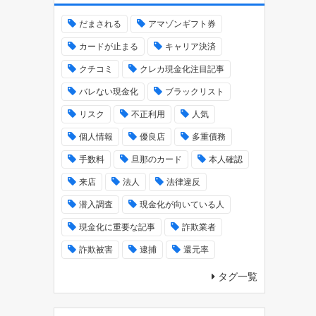
だまされる
アマゾンギフト券
カードが止まる
キャリア決済
クチコミ
クレカ現金化注目記事
バレない現金化
ブラックリスト
リスク
不正利用
人気
個人情報
優良店
多重債務
手数料
旦那のカード
本人確認
来店
法人
法律違反
潜入調査
現金化が向いている人
現金化に重要な記事
詐欺業者
詐欺被害
逮捕
還元率
タグ一覧