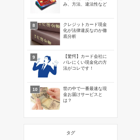
み、方法、違法性など
クレジットカード現金
化が法律違反なのか徹
底分析
【驚愕】カード会社に
バレにくい現金化の方
法がコレです！
世の中で一番最速な現
金お届けサービスと
は？
タグ