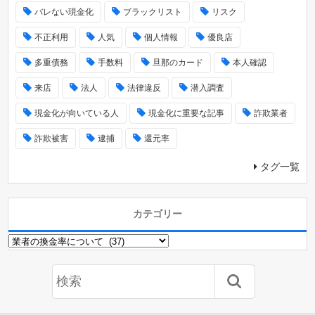
バレない現金化
ブラックリスト
リスク
不正利用
人気
個人情報
優良店
多重債務
手数料
旦那のカード
本人確認
来店
法人
法律違反
潜入調査
現金化が向いている人
現金化に重要な記事
詐欺業者
詐欺被害
逮捕
還元率
タグ一覧
カテゴリー
カ
テ
ゴ
リ
ー