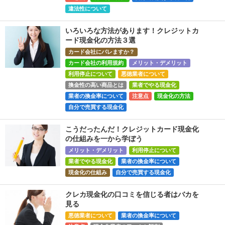
違法性について
いろいろな方法があります！クレジットカ
ード現金化の方法３選
カード会社にバレますか？
カード会社の利用規約
メリット・デメリット
利用停止について
悪徳業者について
換金性の高い商品とは
業者でやる現金化
業者の換金率について
注意点
現金化の方法
自分で売買する現金化
こうだったんだ！クレジットカード現金化
の仕組みを一から学ぼう
メリット・デメリット
利用停止について
業者でやる現金化
業者の換金率について
現金化の仕組み
自分で売買する現金化
クレカ現金化の口コミを信じる者はバカを
見る
悪徳業者について
業者の換金率について