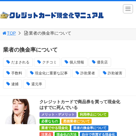
TOP
業者の換金率について
業者の換金率について
だまされる
クチコミ
個人情報
優良店
手数料
現金化に重要な記事
詐欺業者
詐欺被害
逮捕
還元率
クレジットカードで商品券を買って現金化
はすでに死んでいる
メリット・デメリット
利用停止について
必要なもの
悪徳業者について
業者でやる現金化
業者の換金率について
注意点
現金化の方法
自分で売買する現金化