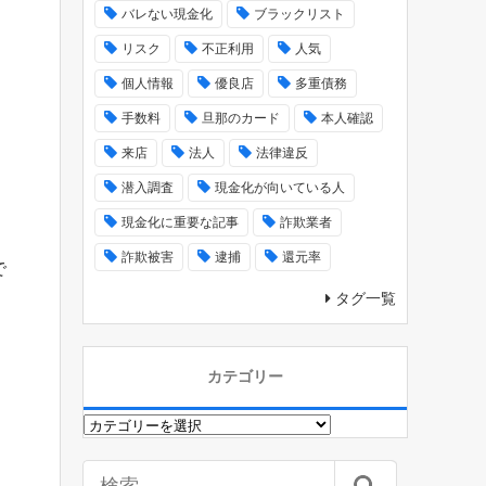
バレない現金化
ブラックリスト
リスク
不正利用
人気
個人情報
優良店
多重債務
手数料
旦那のカード
本人確認
来店
法人
法律違反
潜入調査
現金化が向いている人
現金化に重要な記事
詐欺業者
詐欺被害
逮捕
還元率
で
タグ一覧
カテゴリー
カ
テ
ゴ