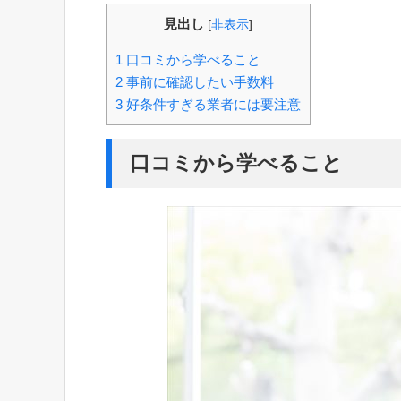
見出し
[
非表示
]
1
口コミから学べること
2
事前に確認したい手数料
3
好条件すぎる業者には要注意
口コミから学べること