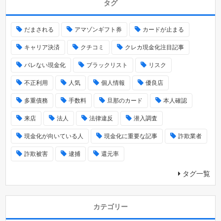
タグ
だまされる
アマゾンギフト券
カードが止まる
キャリア決済
クチコミ
クレカ現金化注目記事
バレない現金化
ブラックリスト
リスク
不正利用
人気
個人情報
優良店
多重債務
手数料
旦那のカード
本人確認
来店
法人
法律違反
潜入調査
現金化が向いている人
現金化に重要な記事
詐欺業者
詐欺被害
逮捕
還元率
タグ一覧
カテゴリー