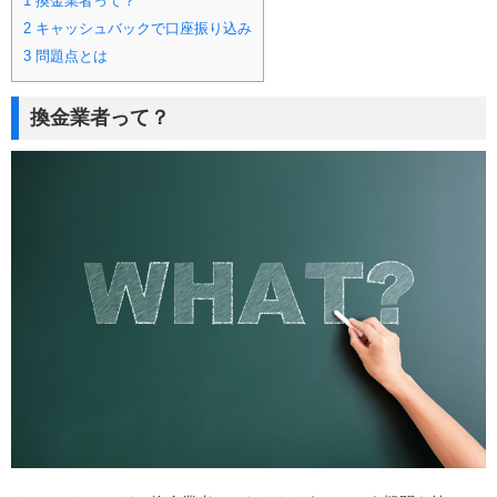
1
換金業者って？
2
キャッシュバックで口座振り込み
3
問題点とは
換金業者って？